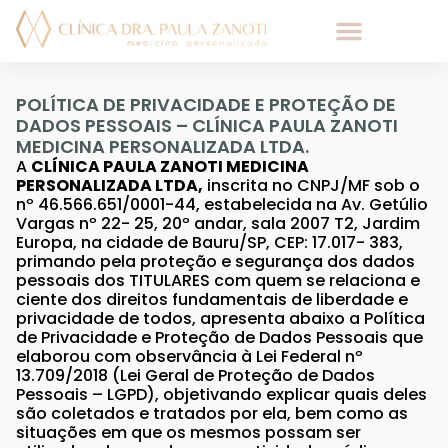
Medicina Integrativa
POLÍTICA DE PRIVACIDADE E PROTEÇÃO DE
DADOS PESSOAIS – CLÍNICA PAULA ZANOTI
MEDICINA PERSONALIZADA LTDA.
A
CLÍNICA PAULA ZANOTI MEDICINA
PERSONALIZADA LTDA,
inscrita no CNPJ/MF sob o
nº 46.566.651/0001-44, estabelecida na Av. Getúlio
Vargas nº 22- 25, 20º andar, sala 2007 T2, Jardim
Europa, na cidade de Bauru/SP, CEP: 17.017- 383,
primando pela proteção e segurança dos dados
pessoais dos TITULARES com quem se relaciona e
ciente dos direitos fundamentais de liberdade e
privacidade de todos, apresenta abaixo a Política
de Privacidade e Proteção de Dados Pessoais que
elaborou com observância à Lei Federal nº
13.709/2018 (Lei Geral de Proteção de Dados
Pessoais – LGPD), objetivando explicar quais deles
são coletados e tratados por ela, bem como as
situações em que os mesmos possam ser